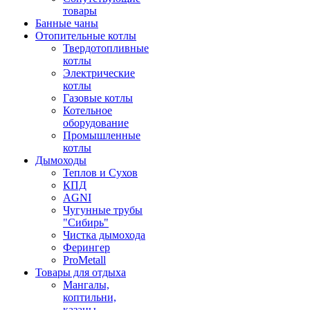
товары
Банные чаны
Отопительные котлы
Твердотопливные
котлы
Электрические
котлы
Газовые котлы
Котельное
оборудование
Промышленные
котлы
Дымоходы
Теплов и Сухов
КПД
AGNI
Чугунные трубы
"Сибирь"
Чистка дымохода
Ферингер
ProMetall
Товары для отдыха
Мангалы,
коптильни,
казаны