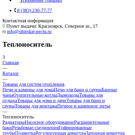
Избранные товары
0
8 (383) 230-77-77
Контактная информация
Пункт выдачи: Красноярск, Северное ш., 17
info@sibirskie-pechi.ru
Теплоноситель
3
Главная
—
Каталог
—
Товары для систем отопления
Печи и камины для дома
Печи для бани и сауны
Банные
чаны
Отопительные котлы
Дымоходы
Товары для
отдыха
Товары для дома и дачи
Товары для бани и
сауны
Товары для монтажа
Печное и каминное литье
—
Теплоноситель
Радиаторы
Насосное оборудование
Расширительные
баки
Резьбовые соединения
Гофрированные
трубы
Подмотка
Регулирующая арматура
Запорная арматура