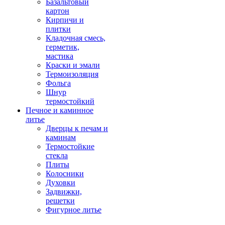
Базальтовый
картон
Кирпичи и
плитки
Кладочная смесь,
герметик,
мастика
Краски и эмали
Термоизоляция
Фольга
Шнур
термостойкий
Печное и каминное
литье
Дверцы к печам и
каминам
Термостойкие
стекла
Плиты
Колосники
Духовки
Задвижки,
решетки
Фигурное литье