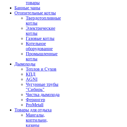
товары
Банные чаны
Отопительные котлы
Твердотопливные
котлы
Электрические
котлы
Газовые котлы
Котельное
оборудование
Промышленные
котлы
Дымоходы
Теплов и Сухов
КПД
AGNI
Чугунные трубы
"Сибирь"
Чистка дымохода
Ферингер
ProMetall
Товары для отдыха
Мангалы,
коптильни,
казаны