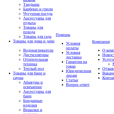
Тандыры
Барбекю и грили
Чугунная посуда
Аксессуары для
отдыха
Товары для
похода
Помощь
Товары для сада
Товары для дома и дачи
Компания
Условия
оплаты
Водонагреватели
О ком
Условия
Дистилляторы
Новос
доставки
Отопительная
Услуг
Гарантия на
техника
товар
Теплый пол
Отзыв
Юридическим
Товары для бани и
Вакан
лицам
сауны
Конта
Статьи
Абажуры и
Вопрос-ответ
освещение
Аксессуары для
бани
Бондарные
изделия
Вешалки и