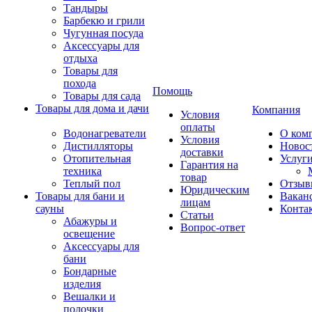
Тандыры
Барбекю и грили
Чугунная посуда
Аксессуары для
отдыха
Товары для
похода
Помощь
Товары для сада
Товары для дома и дачи
Компания
Условия
оплаты
Водонагреватели
О ком
Условия
Дистилляторы
Новос
доставки
Отопительная
Услуг
Гарантия на
техника
товар
Теплый пол
Отзыв
Юридическим
Товары для бани и
Вакан
лицам
сауны
Конта
Статьи
Абажуры и
Вопрос-ответ
освещение
Аксессуары для
бани
Бондарные
изделия
Вешалки и
полочки