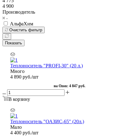
4 775
4 900
Производитель
АльфаХим
Очистить фильтр
Показать
Теплоноситель "PROFI-30" (20 л.)
Много
4 890
руб.
/шт
на Ozon:
4 847 руб.
В корзину
Теплоноситель "ОАЗИС-65" (20л.)
Мало
4 400
руб.
/шт