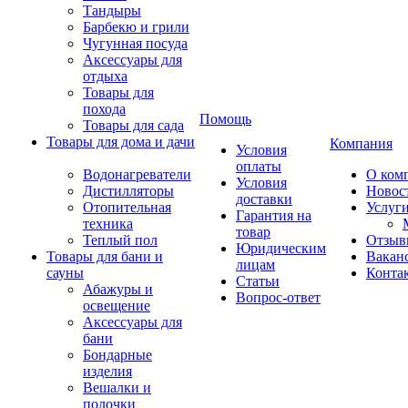
Тандыры
Барбекю и грили
Чугунная посуда
Аксессуары для
отдыха
Товары для
похода
Помощь
Товары для сада
Товары для дома и дачи
Компания
Условия
оплаты
Водонагреватели
О ком
Условия
Дистилляторы
Новос
доставки
Отопительная
Услуг
Гарантия на
техника
товар
Теплый пол
Отзыв
Юридическим
Товары для бани и
Вакан
лицам
сауны
Конта
Статьи
Абажуры и
Вопрос-ответ
освещение
Аксессуары для
бани
Бондарные
изделия
Вешалки и
полочки