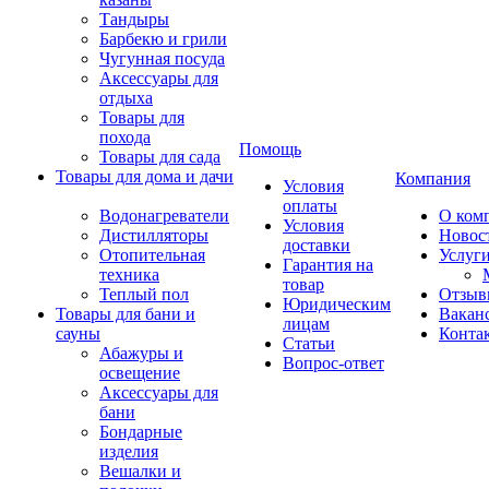
Тандыры
Барбекю и грили
Чугунная посуда
Аксессуары для
отдыха
Товары для
похода
Помощь
Товары для сада
Товары для дома и дачи
Компания
Условия
оплаты
Водонагреватели
О ком
Условия
Дистилляторы
Новос
доставки
Отопительная
Услуг
Гарантия на
техника
товар
Теплый пол
Отзыв
Юридическим
Товары для бани и
Вакан
лицам
сауны
Конта
Статьи
Абажуры и
Вопрос-ответ
освещение
Аксессуары для
бани
Бондарные
изделия
Вешалки и