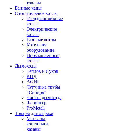
товары
Банные чаны
Отопительные котлы
Твердотопливные
котлы
Электрические
котлы
Газовые котлы
Котельное
оборудование
Промышленные
котлы
Дымоходы
Теплов и Сухов
КПД
AGNI
Чугунные трубы
"Сибирь"
Чистка дымохода
Ферингер
ProMetall
Товары для отдыха
Мангалы,
коптильни,
казаны