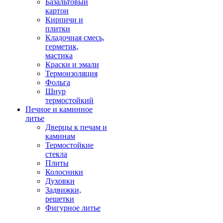
Базальтовый
картон
Кирпичи и
плитки
Кладочная смесь,
герметик,
мастика
Краски и эмали
Термоизоляция
Фольга
Шнур
термостойкий
Печное и каминное
литье
Дверцы к печам и
каминам
Термостойкие
стекла
Плиты
Колосники
Духовки
Задвижки,
решетки
Фигурное литье