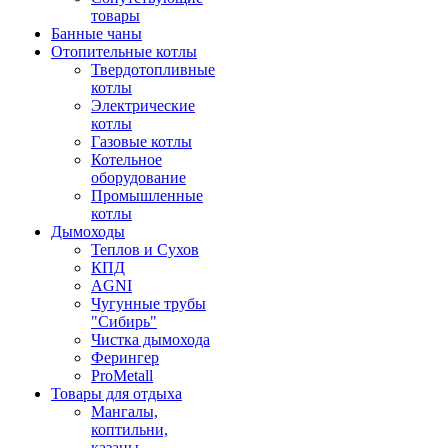
товары
Банные чаны
Отопительные котлы
Твердотопливные
котлы
Электрические
котлы
Газовые котлы
Котельное
оборудование
Промышленные
котлы
Дымоходы
Теплов и Сухов
КПД
AGNI
Чугунные трубы
"Сибирь"
Чистка дымохода
Ферингер
ProMetall
Товары для отдыха
Мангалы,
коптильни,
казаны