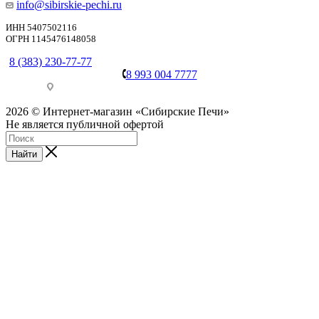
info@sibirskie-pechi.ru
ИНН 5407502116
ОГРН 1145476148058
8 (383) 230-77-77
8 993 004 7777
Пункт выдачи: Красноярск, Северное ш., 17
2026 © Интернет-магазин «Сибирские Печи»
Не является публичной офертой
Найти