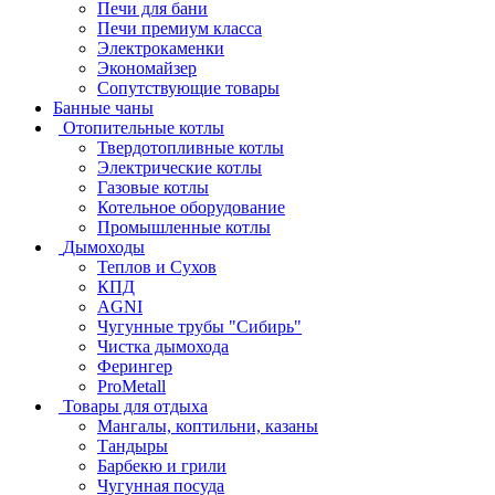
Печи для бани
Печи премиум класса
Электрокаменки
Экономайзер
Сопутствующие товары
Банные чаны
Отопительные котлы
Твердотопливные котлы
Электрические котлы
Газовые котлы
Котельное оборудование
Промышленные котлы
Дымоходы
Теплов и Сухов
КПД
AGNI
Чугунные трубы "Сибирь"
Чистка дымохода
Ферингер
ProMetall
Товары для отдыха
Мангалы, коптильни, казаны
Тандыры
Барбекю и грили
Чугунная посуда