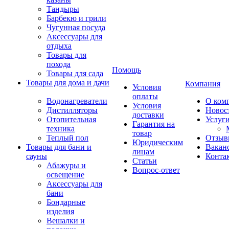
Тандыры
Барбекю и грили
Чугунная посуда
Аксессуары для
отдыха
Товары для
похода
Помощь
Товары для сада
Товары для дома и дачи
Компания
Условия
оплаты
Водонагреватели
О ком
Условия
Дистилляторы
Новос
доставки
Отопительная
Услуг
Гарантия на
техника
товар
Теплый пол
Отзыв
Юридическим
Товары для бани и
Вакан
лицам
сауны
Конта
Статьи
Абажуры и
Вопрос-ответ
освещение
Аксессуары для
бани
Бондарные
изделия
Вешалки и