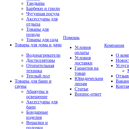
Тандыры
Барбекю и грили
Чугунная посуда
Аксессуары для
отдыха
Товары для
похода
Помощь
Товары для сада
Товары для дома и дачи
Компания
Условия
оплаты
Водонагреватели
О ком
Условия
Дистилляторы
Новос
доставки
Отопительная
Услуг
Гарантия на
техника
товар
Теплый пол
Отзыв
Юридическим
Товары для бани и
Вакан
лицам
сауны
Конта
Статьи
Абажуры и
Вопрос-ответ
освещение
Аксессуары для
бани
Бондарные
изделия
Вешалки и
полочки