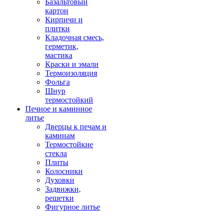
Базальтовый
картон
Кирпичи и
плитки
Кладочная смесь,
герметик,
мастика
Краски и эмали
Термоизоляция
Фольга
Шнур
термостойкий
Печное и каминное
литье
Дверцы к печам и
каминам
Термостойкие
стекла
Плиты
Колосники
Духовки
Задвижки,
решетки
Фигурное литье