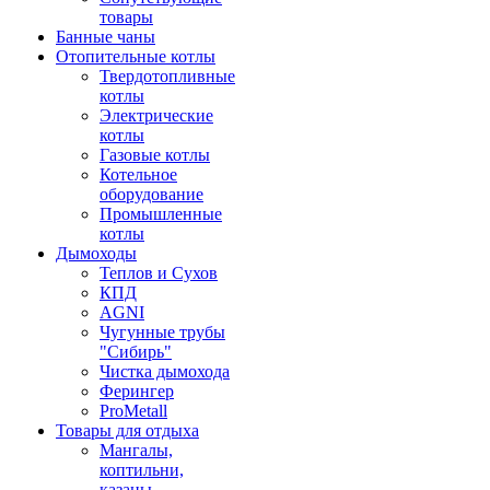
товары
Банные чаны
Отопительные котлы
Твердотопливные
котлы
Электрические
котлы
Газовые котлы
Котельное
оборудование
Промышленные
котлы
Дымоходы
Теплов и Сухов
КПД
AGNI
Чугунные трубы
"Сибирь"
Чистка дымохода
Ферингер
ProMetall
Товары для отдыха
Мангалы,
коптильни,
казаны