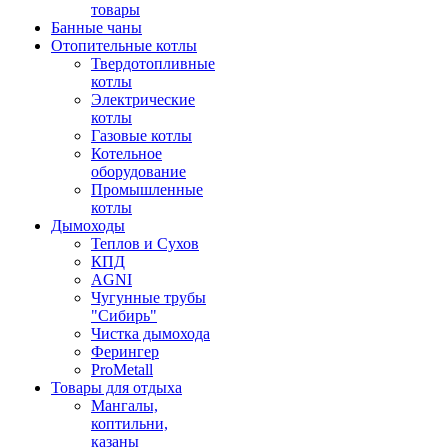
товары
Банные чаны
Отопительные котлы
Твердотопливные
котлы
Электрические
котлы
Газовые котлы
Котельное
оборудование
Промышленные
котлы
Дымоходы
Теплов и Сухов
КПД
AGNI
Чугунные трубы
"Сибирь"
Чистка дымохода
Ферингер
ProMetall
Товары для отдыха
Мангалы,
коптильни,
казаны