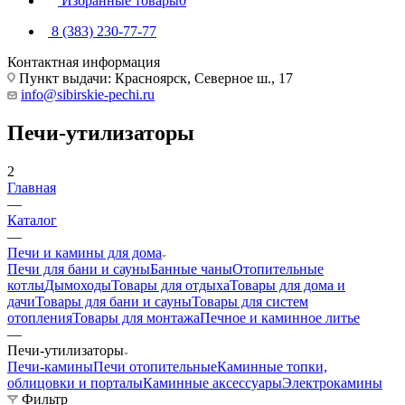
Избранные товары
0
8 (383) 230-77-77
Контактная информация
Пункт выдачи: Красноярск, Северное ш., 17
info@sibirskie-pechi.ru
Печи-утилизаторы
2
Главная
—
Каталог
—
Печи и камины для дома
Печи для бани и сауны
Банные чаны
Отопительные
котлы
Дымоходы
Товары для отдыха
Товары для дома и
дачи
Товары для бани и сауны
Товары для систем
отопления
Товары для монтажа
Печное и каминное литье
—
Печи-утилизаторы
Печи-камины
Печи отопительные
Каминные топки,
облицовки и порталы
Каминные аксессуары
Электрокамины
Фильтр