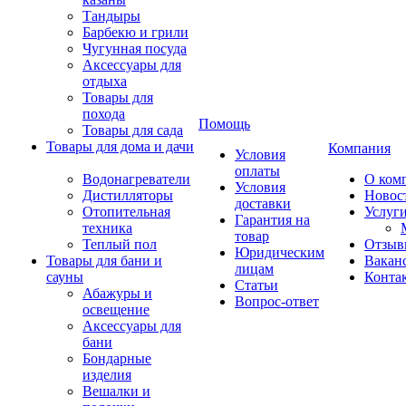
Тандыры
Барбекю и грили
Чугунная посуда
Аксессуары для
отдыха
Товары для
похода
Помощь
Товары для сада
Товары для дома и дачи
Компания
Условия
оплаты
Водонагреватели
О ком
Условия
Дистилляторы
Новос
доставки
Отопительная
Услуг
Гарантия на
техника
товар
Теплый пол
Отзыв
Юридическим
Товары для бани и
Вакан
лицам
сауны
Конта
Статьи
Абажуры и
Вопрос-ответ
освещение
Аксессуары для
бани
Бондарные
изделия
Вешалки и