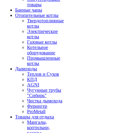
товары
Банные чаны
Отопительные котлы
Твердотопливные
котлы
Электрические
котлы
Газовые котлы
Котельное
оборудование
Промышленные
котлы
Дымоходы
Теплов и Сухов
КПД
AGNI
Чугунные трубы
"Сибирь"
Чистка дымохода
Ферингер
ProMetall
Товары для отдыха
Мангалы,
коптильни,
казаны