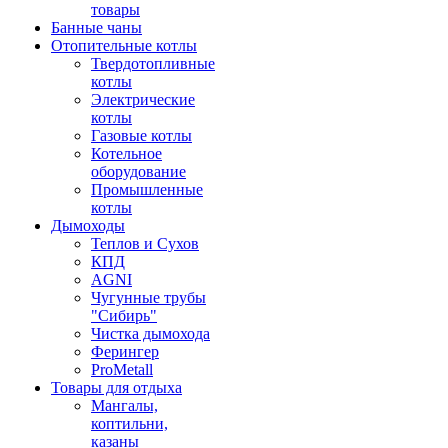
товары
Банные чаны
Отопительные котлы
Твердотопливные
котлы
Электрические
котлы
Газовые котлы
Котельное
оборудование
Промышленные
котлы
Дымоходы
Теплов и Сухов
КПД
AGNI
Чугунные трубы
"Сибирь"
Чистка дымохода
Ферингер
ProMetall
Товары для отдыха
Мангалы,
коптильни,
казаны