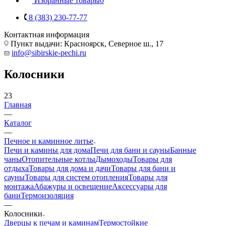
Избранные товары
0
8 (383) 230-77-77
Контактная информация
Пункт выдачи: Красноярск, Северное ш., 17
info@sibirskie-pechi.ru
Колосники
23
Главная
—
Каталог
—
Печное и каминное литье
Печи и камины для дома
Печи для бани и сауны
Банные
чаны
Отопительные котлы
Дымоходы
Товары для
отдыха
Товары для дома и дачи
Товары для бани и
сауны
Товары для систем отопления
Товары для
монтажа
Абажуры и освещение
Аксессуары для
бани
Термоизоляция
—
Колосники
Дверцы к печам и каминам
Термостойкие