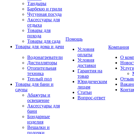
Тандыры
Барбекю и грили
Чугунная посуда
Аксессуары для
отдыха
Товары для
похода
Помощь
Товары для сада
Товары для дома и дачи
Компания
Условия
оплаты
Водонагреватели
О ком
Условия
Дистилляторы
Новос
доставки
Отопительная
Услуг
Гарантия на
техника
товар
Теплый пол
Отзыв
Юридическим
Товары для бани и
Вакан
лицам
сауны
Конта
Статьи
Абажуры и
Вопрос-ответ
освещение
Аксессуары для
бани
Бондарные
изделия
Вешалки и
полочки