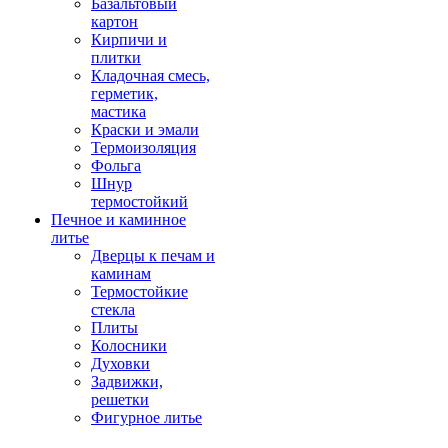
Базальтовый
картон
Кирпичи и
плитки
Кладочная смесь,
герметик,
мастика
Краски и эмали
Термоизоляция
Фольга
Шнур
термостойкий
Печное и каминное
литье
Дверцы к печам и
каминам
Термостойкие
стекла
Плиты
Колосники
Духовки
Задвижки,
решетки
Фигурное литье