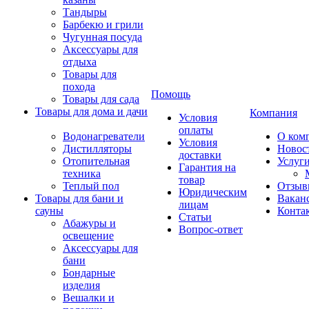
Тандыры
Барбекю и грили
Чугунная посуда
Аксессуары для
отдыха
Товары для
похода
Помощь
Товары для сада
Товары для дома и дачи
Компания
Условия
оплаты
Водонагреватели
О ком
Условия
Дистилляторы
Новос
доставки
Отопительная
Услуг
Гарантия на
техника
товар
Теплый пол
Отзыв
Юридическим
Товары для бани и
Вакан
лицам
сауны
Конта
Статьи
Абажуры и
Вопрос-ответ
освещение
Аксессуары для
бани
Бондарные
изделия
Вешалки и