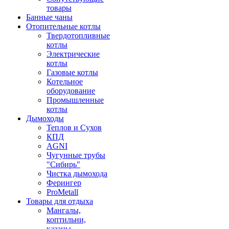
товары
Банные чаны
Отопительные котлы
Твердотопливные
котлы
Электрические
котлы
Газовые котлы
Котельное
оборудование
Промышленные
котлы
Дымоходы
Теплов и Сухов
КПД
AGNI
Чугунные трубы
"Сибирь"
Чистка дымохода
Ферингер
ProMetall
Товары для отдыха
Мангалы,
коптильни,
казаны