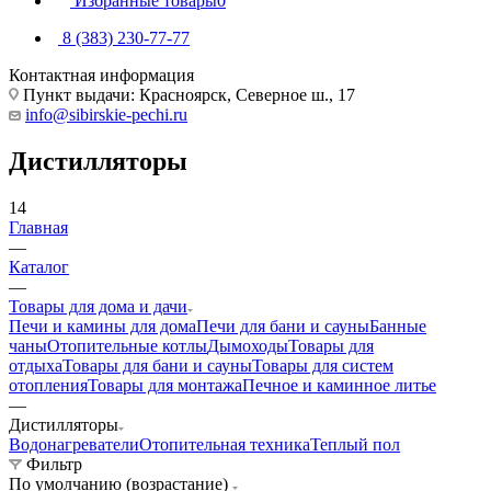
Избранные товары
0
8 (383) 230-77-77
Контактная информация
Пункт выдачи: Красноярск, Северное ш., 17
info@sibirskie-pechi.ru
Дистилляторы
14
Главная
—
Каталог
—
Товары для дома и дачи
Печи и камины для дома
Печи для бани и сауны
Банные
чаны
Отопительные котлы
Дымоходы
Товары для
отдыха
Товары для бани и сауны
Товары для систем
отопления
Товары для монтажа
Печное и каминное литье
—
Дистилляторы
Водонагреватели
Отопительная техника
Теплый пол
Фильтр
По умолчанию (возрастание)