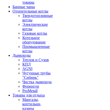
товары
Банные чаны
Отопительные котлы
Твердотопливные
котлы
Электрические
котлы
Газовые котлы
Котельное
оборудование
Промышленные
котлы
Дымоходы
Теплов и Сухов
КПД
AGNI
Чугунные трубы
"Сибирь"
Чистка дымохода
Ферингер
ProMetall
Товары для отдыха
Мангалы,
коптильни,
казаны