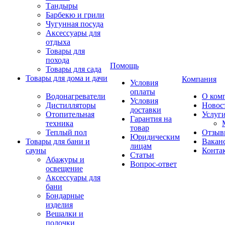
Тандыры
Барбекю и грили
Чугунная посуда
Аксессуары для
отдыха
Товары для
похода
Помощь
Товары для сада
Товары для дома и дачи
Компания
Условия
оплаты
Водонагреватели
О ком
Условия
Дистилляторы
Новос
доставки
Отопительная
Услуг
Гарантия на
техника
товар
Теплый пол
Отзыв
Юридическим
Товары для бани и
Вакан
лицам
сауны
Конта
Статьи
Абажуры и
Вопрос-ответ
освещение
Аксессуары для
бани
Бондарные
изделия
Вешалки и
полочки