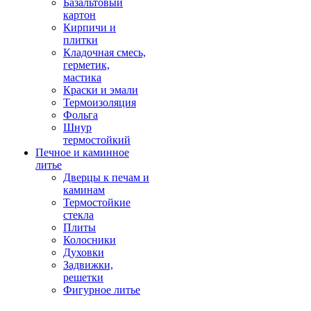
Базальтовый
картон
Кирпичи и
плитки
Кладочная смесь,
герметик,
мастика
Краски и эмали
Термоизоляция
Фольга
Шнур
термостойкий
Печное и каминное
литье
Дверцы к печам и
каминам
Термостойкие
стекла
Плиты
Колосники
Духовки
Задвижки,
решетки
Фигурное литье